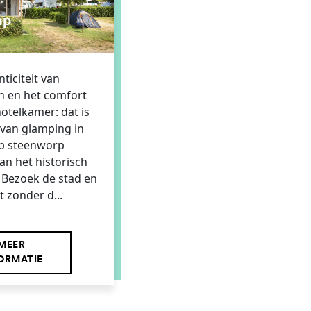
mp
ticiteit van
 en het comfort
otelkamer: dat is
l van glamping in
op steenworp
an het historisch
 Bezoek de stad en
t zonder d...
MEER
ORMATIE