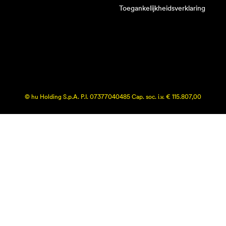
Toegankelijkheidsverklaring
© hu Holding S.p.A. P.I. 07377040485 Cap. soc. i.v. € 115.807,00