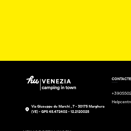
CONTACT
+390550
Helpcent
Via Giuseppe de Marchi , 7 - 30175 Marghera
(VE) - GPS 45.472402 - 12.2120025