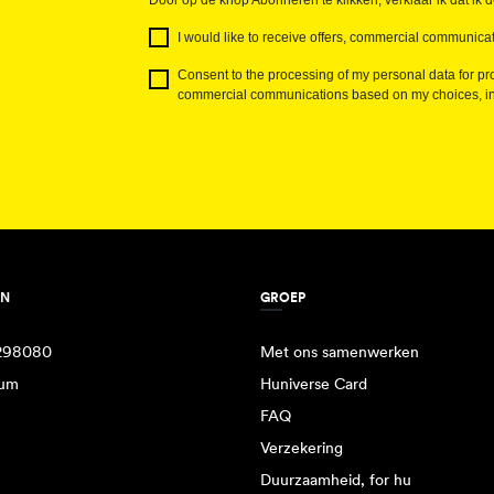
Door op de knop Abonneren te klikken, verklaar ik dat ik 
I would like to receive offers, commercial communicat
Consent to the processing of my personal data for pro
commercial communications based on my choices, int
EN
GROEP
298080
Met ons samenwerken
rum
Huniverse Card
FAQ
Verzekering
Duurzaamheid, for hu