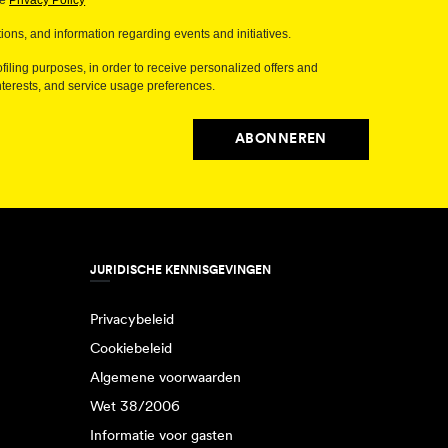
de
Privacy Policy
ions, and information regarding events and initiatives.
filing purposes, in order to receive personalized offers and
erests, and service usage preferences.
ABONNEREN
JURIDISCHE KENNISGEVINGEN
Privacybeleid
Cookiebeleid
Algemene voorwaarden
Wet 38/2006
Informatie voor gasten