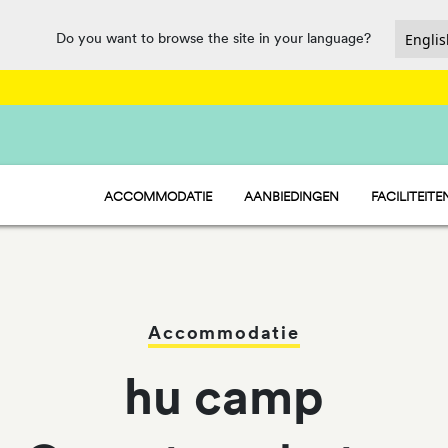
Do you want to browse the site in your language?
ACCOMMODATIE
AANBIEDINGEN
FACILITEITE
HU STAY - STACARAVAN
HORECA EN
HU CAMP - STANDPLAATSEN
SPORTSECT
HU GLAMP - TENTEN
WATERPARK
PET FRIENDL
Accommodatie
hu camp