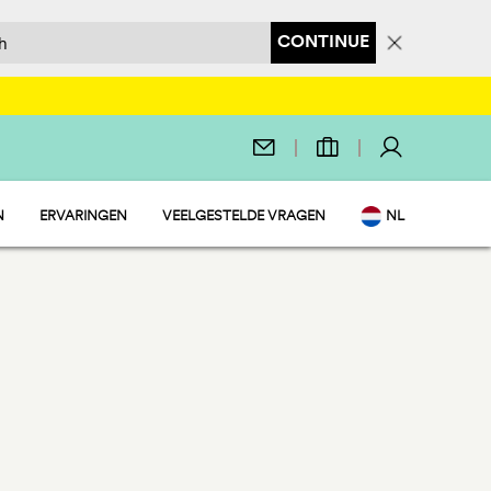
CONTINUE
N
ERVARINGEN
VEELGESTELDE VRAGEN
NL
 MARKET
EN
IE
IT
DE
Y
FR
PL