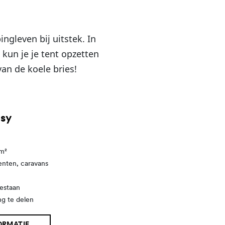
ngleven bij uitstek. In
un je je tent opzetten
van de koele bries!
sy
 m²
enten, caravans
estaan
ng te delen
ORMATIE