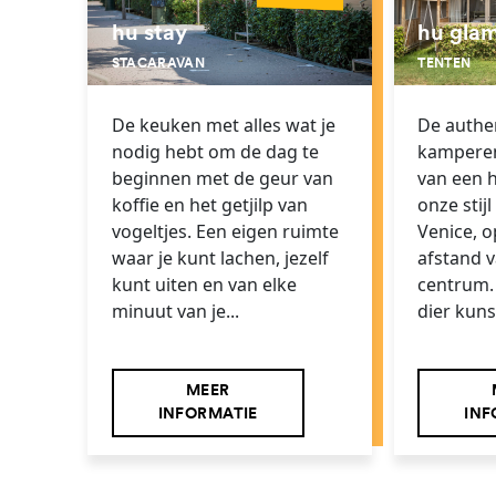
hu gla
hu stay
TENTEN
STACARAVAN
De authen
De keuken met alles wat je
kamperen
nodig hebt om de dag te
van een h
beginnen met de geur van
onze stij
koffie en het getjilp van
Venice, 
vogeltjes. Een eigen ruimte
afstand v
waar je kunt lachen, jezelf
centrum.
kunt uiten en van elke
dier kuns
minuut van je...
MEER
INF
INFORMATIE