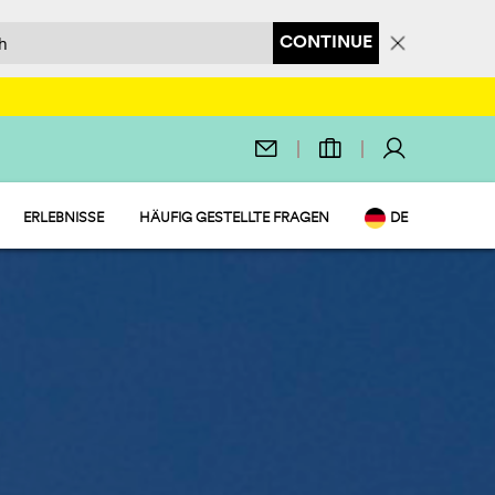
CONTINUE
ERLEBNISSE
HÄUFIG GESTELLTE FRAGEN
DE
UND MARKT
EN
S
IT
NL
FR
PL