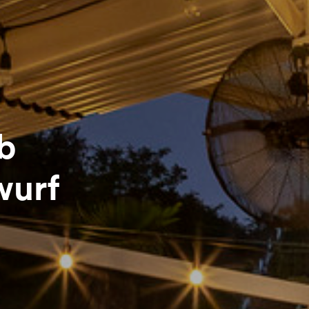
ub
wurf