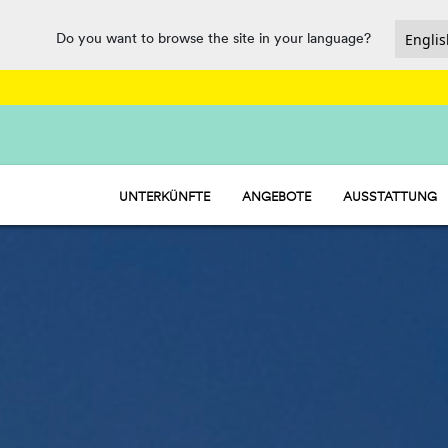
Do you want to browse the site in your language?
UNTERKÜNFTE
ANGEBOTE
AUSSTATTUNG
HU STAY - WOHNMOBIL
GASTRONOMIE 
HU CAMP - STELLPLÄTZE
SPORT UND SPAS
HU GLAMP - ZELTE
WASSERPARK
PET FRIENDLY