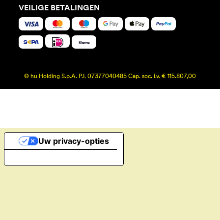
VEILIGE BETALINGEN
© hu Holding S.p.A. P.I. 07377040485 Cap. soc. i.v. € 115.807,00
Uw privacy-opties
Melding bij verzameling