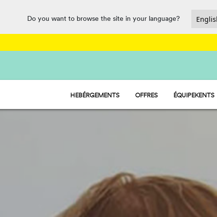
Do you want to browse the site in your language?
HEBÉRGEMENTS
OFFRES
ÉQUIPEKENTS
HU STAY - MOBIL-HOME
RESTAURATION
HU CAMP - EMPLACEMENTS
SPORTS ET LO
HU GLAMP - TENTES
PARC AQUATI
PET FRIENDLY